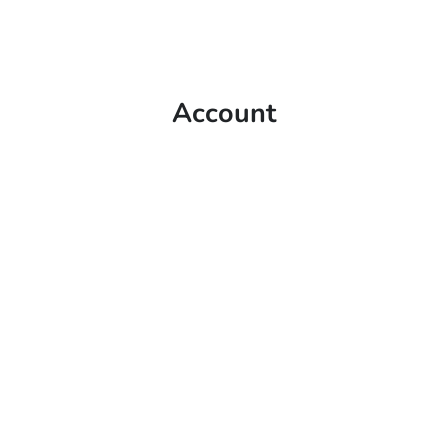
Account